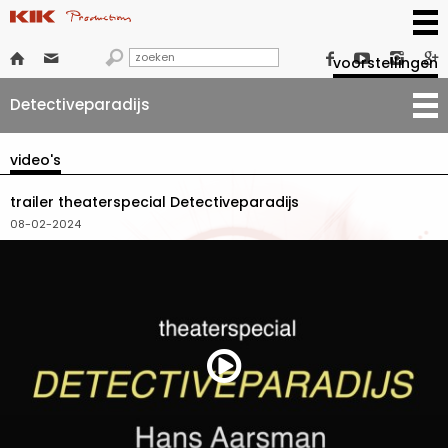







voorstellingen
Detectiveparadijs
video's
trailer theaterspecial Detectiveparadijs
08-02-2024