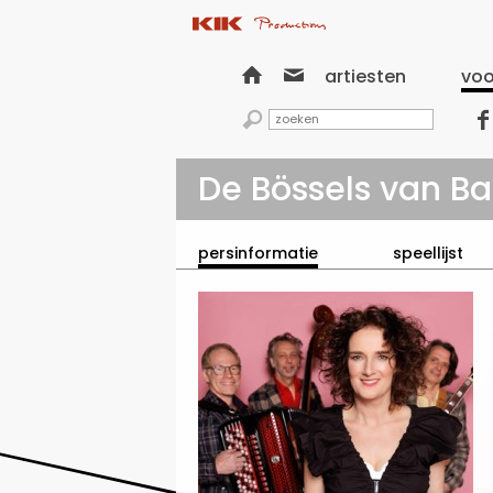


artiesten
voo


De Bössels van Ba
persinformatie
speellijst