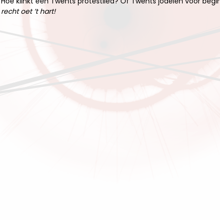
Hoe klinkt een Twents protestlied? Of Twents jodelen voor begi
recht oet ’t hart!