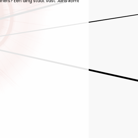
nners? Een ding staat vast:
Allns komt