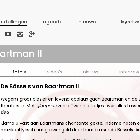
rstellingen
agenda
nieuws
login thea



artman II
foto's
video's
nieuws
interview
De Bössels van Baartman II
Wegens groot plezier en lovend applaus gaan Baartman en de 
theaters in. Met
gloepens
verse Twentse liedjes over alles tuss
tied
.
Klamp u vast aan Baartmans chantante gekte, intieme noten en
muzikaal lyrisch aangezwengeld door haar bruisende Bössels die