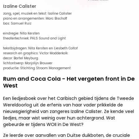
Izaline Calister
zang, spel, muziek en tekst: Izaline Calister
piano en arrangementen: Marc Bischoff
bas: Samuel Ruiz
eindregie: Nita Kersten
theatertechniek: PALS Sound and Light
tekstbijdragen: Nita Kersten en Liesbeth Coltof
research en graphics: Victor Modderkolk
decor: Bartel Meyburg
lichtontwerp: Marjolijn Brouwer
productie: Stichting Stroom Management
Rum and Coca Cola - Het vergeten front in De
West
Een liedjesboek over het Caribisch gebied tijdens de Tweede
Wereldoorlog uit de erfenis van haar vader prikkelde de
nieuwsgierigheid van zangeres Izaline Calister. Ze kende veel
liedjes, maar wist weinig over hun achtergrond. Wat
gebeurde er tijdens WOII in De West?
Ze leerde over aanvallen van Duitse duikboten, de cruciale