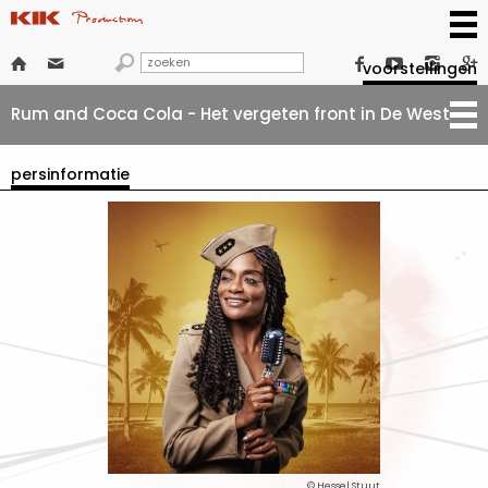







voorstellingen
Rum and Coca Cola - Het vergeten front in De West
persinformatie
© Hessel Stuut