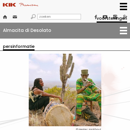







voorstellingen
Almacita di Desolato
persinformatie
© Hester Jonkhout