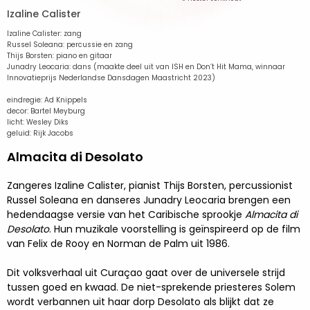
Izaline Calister
Izaline Calister: zang
Russel Soleana: percussie en zang
Thijs Borsten: piano en gitaar
Junadry Leocaria: dans (maakte deel uit van ISH en Don’t Hit Mama, winnaar
Innovatieprijs Nederlandse Dansdagen Maastricht 2023)
eindregie: Ad Knippels
decor: Bartel Meyburg
licht: Wesley Diks
geluid: Rijk Jacobs
Almacita di Desolato
Zangeres Izaline Calister, pianist Thijs Borsten, percussionist
Russel Soleana en danseres Junadry Leocaria brengen een
hedendaagse versie van het Caribische sprookje
Almacita di
Desolato
. Hun muzikale voorstelling is geïnspireerd op de film
van Felix de Rooy en Norman de Palm uit 1986.
Dit volksverhaal uit Curaçao gaat over de universele strijd
tussen goed en kwaad. De niet-sprekende priesteres Solem
wordt verbannen uit haar dorp Desolato als blijkt dat ze