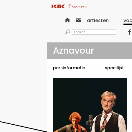


artiesten
voo


Aznavour
persinformatie
speellijst