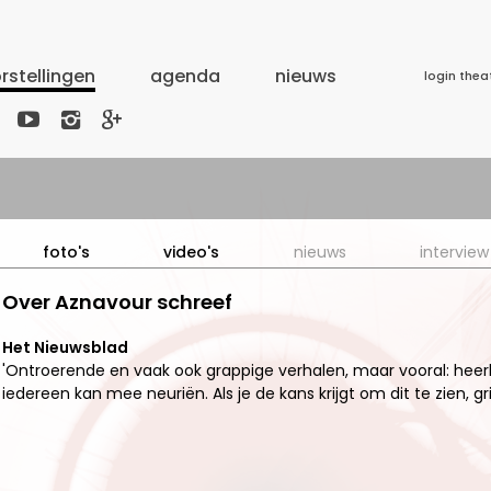
rstellingen
agenda
nieuws
login thea



foto's
video's
nieuws
interview
Over Aznavour schreef
Het Nieuwsblad
'Ontroerende en vaak ook grappige verhalen, maar vooral: heerlij
iedereen kan mee neuriën. Als je de kans krijgt om dit te zien, gri