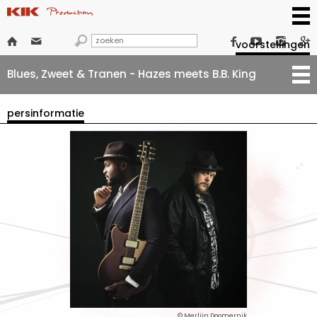







voorstellingen
Blues, Zweet & Tranen - Hazes meets B.B. King
persinformatie
© Merlijn Doomernik