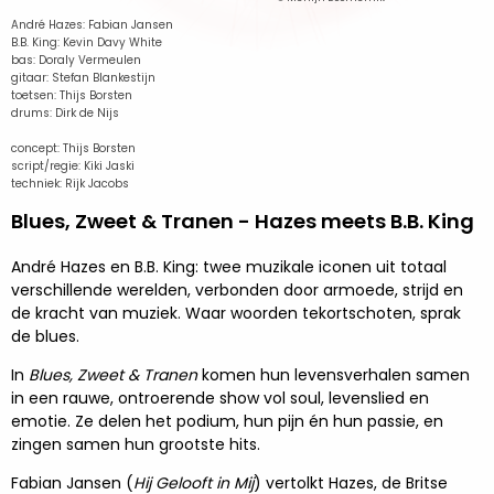
André Hazes: Fabian Jansen
B.B. King: Kevin Davy White
bas: Doraly Vermeulen
gitaar: Stefan Blankestijn
toetsen: Thijs Borsten
drums: Dirk de Nijs
concept: Thijs Borsten
script/regie: Kiki Jaski
techniek: Rijk Jacobs
Blues, Zweet & Tranen - Hazes meets B.B. King
André Hazes en B.B. King: twee muzikale iconen uit totaal
verschillende werelden, verbonden door armoede, strijd en
de kracht van muziek. Waar woorden tekortschoten, sprak
de blues.
In
Blues, Zweet & Tranen
komen hun levensverhalen samen
in een rauwe, ontroerende show vol soul, levenslied en
emotie. Ze delen het podium, hun pijn én hun passie, en
zingen samen hun grootste hits.
Fabian Jansen (
Hij Gelooft in Mij
) vertolkt Hazes, de Britse