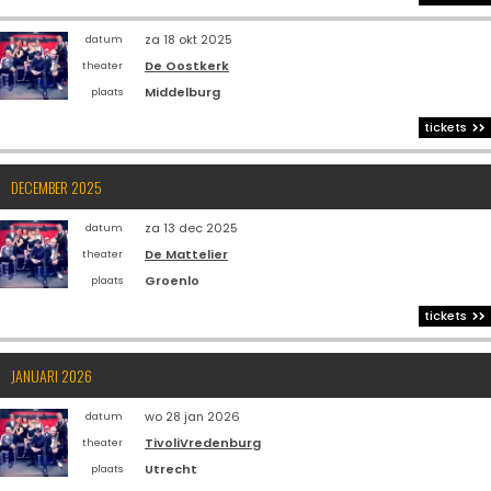
za 18 okt 2025
datum
De Oostkerk
theater
Middelburg
plaats
tickets
DECEMBER 2025
za 13 dec 2025
datum
De Mattelier
theater
Groenlo
plaats
tickets
JANUARI 2026
wo 28 jan 2026
datum
TivoliVredenburg
theater
Utrecht
plaats