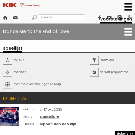







voorstellingen
Dance Me to the End of Love
speellijst

try-out

première

matinee

verkort programma

meerdere voorstellingen op 1 dag
OKTOBER 2025
vr 17 okt 2025
datum
Castellum
theater
Alphen aan den Rijn
plaats
tickets