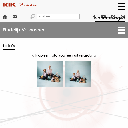







voorstellingen
Eindelijk Volwassen
foto's
Klik op een foto voor een uitvergroting