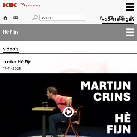







voorstellingen
Hè Fijn
video's
trailer Hè Fijn
17-11-2025