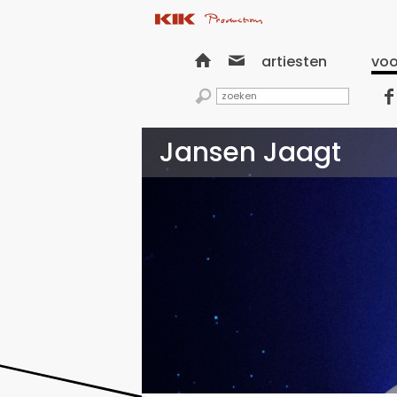


artiesten
voo


Jansen Jaagt