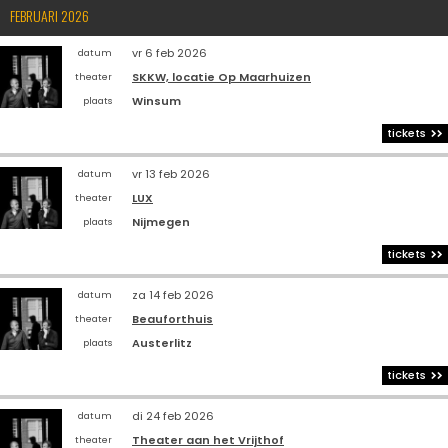
FEBRUARI 2026
vr 6 feb 2026
datum
SKKW, locatie Op Maarhuizen
theater
Winsum
plaats
tickets
vr 13 feb 2026
datum
LUX
theater
Nijmegen
plaats
tickets
za 14 feb 2026
datum
Beauforthuis
theater
Austerlitz
plaats
tickets
di 24 feb 2026
datum
Theater aan het Vrijthof
theater