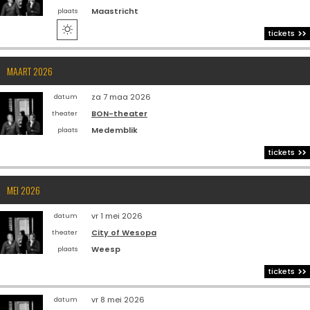
Maastricht
plaats

tickets
MAART 2026
za 7 maa 2026
datum
BON-theater
theater
Medemblik
plaats
tickets
MEI 2026
vr 1 mei 2026
datum
City of Wesopa
theater
Weesp
plaats
tickets
vr 8 mei 2026
datum