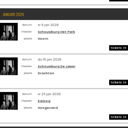
JANUARI 2026
vr 9 jan 2026
datum
Schouwburg Het Park
theater
Hoorn
plaats
tickets
do 15 jan 2026
datum
Schouwburg De Lawei
theater
Drachten
plaats
tickets
vr 23 jan 2026
datum
Kielzog
theater
Hoogezand
plaats
tickets