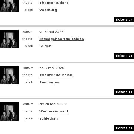
Theater Ludens
theater
Voorburg
plaats
tickets
vr 15 mei 2026
datum
Stadsgehoorzaal Leiden
theater
Leiden
plaats
tickets
zo 17 mei 2026
datum
Theater de Molen
theater
Beuningen
plaats
tickets
do 28 mei 2026
datum
Wennekerpand
theater
Schiedam
plaats
tickets