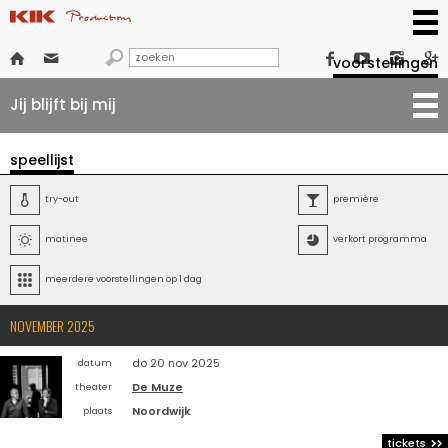







voorstellingen
Jij blijft bij mij
speellijst

try-out

première

matinee

verkort programma

meerdere voorstellingen op 1 dag
NOVEMBER 2025
do 20 nov 2025
datum
De Muze
theater
Noordwijk
plaats
tickets