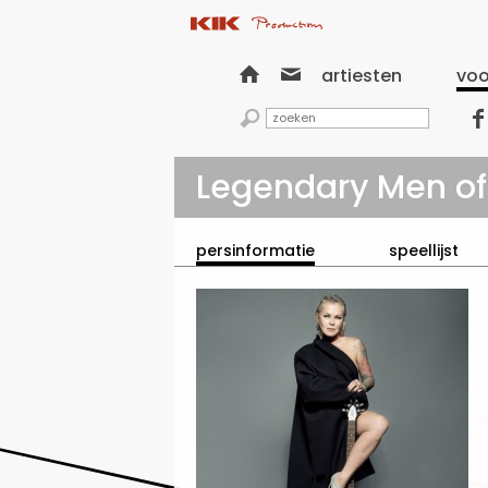


artiesten
voo


Legendary Men of
persinformatie
speellijst