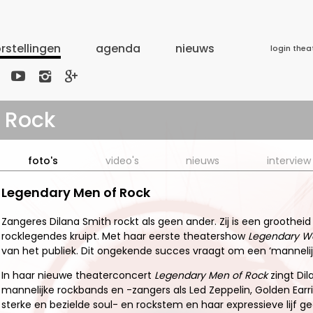
rstellingen
agenda
nieuws
login thea



 Rock
foto's
video's
nieuws
interview
Legendary Men of Rock
Zangeres Dilana Smith rockt als geen ander. Zij is een grootheid
rocklegendes kruipt. Met haar eerste theatershow
Legendary W
van het publiek. Dit ongekende succes vraagt om een ‘mannelijk
In haar nieuwe theaterconcert
Legendary Men of Rock
zingt Di
mannelijke rockbands en -zangers als Led Zeppelin, Golden Ear
sterke en bezielde soul- en rockstem en haar expressieve lijf g