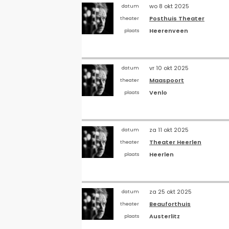
wo 8 okt 2025
datum
Posthuis Theater
theater
Heerenveen
plaats
vr 10 okt 2025
datum
Maaspoort
theater
Venlo
plaats
za 11 okt 2025
datum
Theater Heerlen
theater
Heerlen
plaats
za 25 okt 2025
datum
Beauforthuis
theater
Austerlitz
plaats