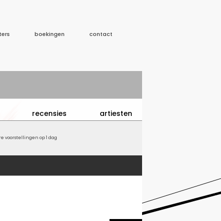
ters
boekingen
contact
recensies
artiesten
 voorstellingen op 1 dag