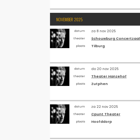
NOVEMBER 2025
za 8 nov 2025
datum
Schouwburg Concertzaal 
theater
Tilburg
plaats
do 20 nov 2025
datum
Theater Hanzehof
theater
Zutphen
plaats
za 22 nov 2025
datum
Cpunt Theater
theater
Hoofddorp
plaats