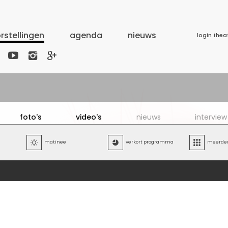
rstellingen
agenda
nieuws
login thea



foto's
video's
nieuws
interview

matinee

verkort programma

meerdere