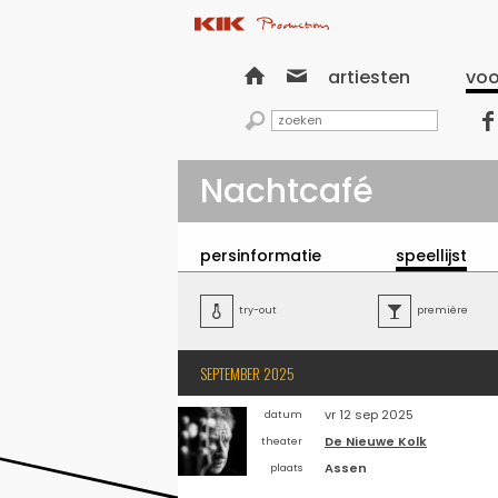


artiesten
voo


Nachtcafé
persinformatie
speellijst

try-out

première
SEPTEMBER 2025
vr 12 sep 2025
datum
De Nieuwe Kolk
theater
Assen
plaats