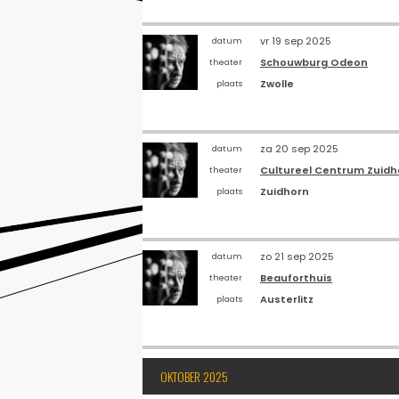
vr 19 sep 2025
datum
Schouwburg Odeon
theater
Zwolle
plaats
za 20 sep 2025
datum
Cultureel Centrum Zuidh
theater
Zuidhorn
plaats
zo 21 sep 2025
datum
Beauforthuis
theater
Austerlitz
plaats
OKTOBER 2025