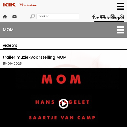







voorstellingen
MOM
video's
trailer muziekvoorstelling MOM
15-09-2025