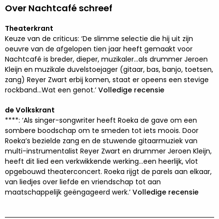
Over Nachtcafé schreef
Theaterkrant
Keuze van de criticus: ‘De slimme selectie die hij uit zijn
oeuvre van de afgelopen tien jaar heeft gemaakt voor
Nachtcafé is breder, dieper, muzikaler...als drummer Jeroen
Kleijn en muzikale duvelstoejager (gitaar, bas, banjo, toetsen,
zang) Reyer Zwart erbij komen, staat er opeens een stevige
rockband...Wat een genot.’
Volledige recensie
de Volkskrant
****: ‘Als singer-songwriter heeft Roeka de gave om een
sombere boodschap om te smeden tot iets moois. Door
Roeka’s bezielde zang en de stuwende gitaarmuziek van
multi-instrumentalist Reyer Zwart en drummer Jeroen Kleijn,
heeft dit lied een verkwikkende werking…een heerlijk, vlot
opgebouwd theaterconcert. Roeka rijgt de parels aan elkaar,
van liedjes over liefde en vriendschap tot aan
maatschappelijk geëngageerd werk.’
Volledige recensie