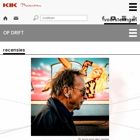







voorstellingen
OP DRIFT
recensies
© Jens van der Velde