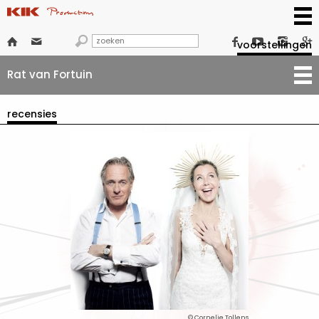







voorstellingen
Rat van Fortuin
recensies
© Cornelie Tollens