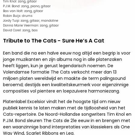
Tim Knol: zang, gitaar
P.J.M. Bond: zang, piano, gitaar
Bas van Holt: zang, gitaar
Robin Buijs: drums
Jordy Tuip: zang, gitaar, mandoline
Donna Marie Veerman: zang, gitaar
David Corel: zang, bas
Tribute to The Cats - Sure He’s A Cat
Een band die na een halve eeuw nog altijd een begrip is voor
jonge muzikanten en zijn albums nog in alle platenzaken
heeft liggen, kun je gerust legendarisch noemen. De
Volendamse formatie The Cats verkocht meer dan 13
miljoen platen wereldwijd en maakte de term palingsound
beroemd; destijds een kwaliteitskeurmerk voor eigenzinnige
composities vol pientere en loepzuivere harmoniezang.
Platenlabel Excelsior vindt het de hoogste tijd om nieuw
publiek kennis te laten maken met de tijdloosheid van het
Cats-repertoire. De Noord-Hollandse songwriters Tim Knol en
P.J.M. Bond sleuren The Cats de 21e eeuw in en brengen met
een waanzinnige band interpretaties van klassiekers als One
Way Wind, Scarlet Ribbons en Lea.