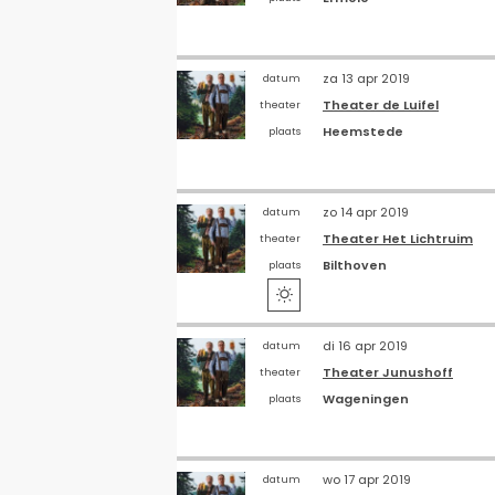
za 13 apr 2019
datum
Theater de Luifel
theater
Heemstede
plaats
zo 14 apr 2019
datum
Theater Het Lichtruim
theater
Bilthoven
plaats

di 16 apr 2019
datum
Theater Junushoff
theater
Wageningen
plaats
wo 17 apr 2019
datum