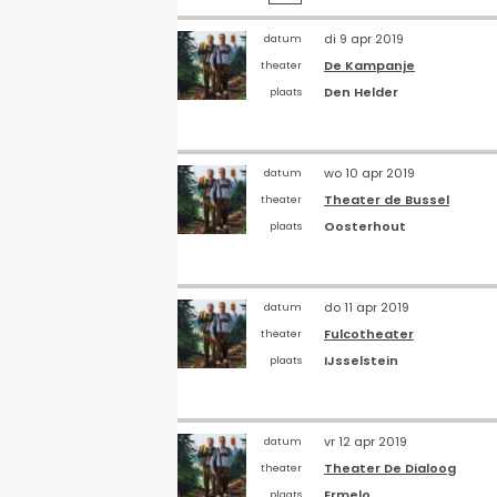
di 9 apr 2019
datum
De Kampanje
theater
Den Helder
plaats
wo 10 apr 2019
datum
Theater de Bussel
theater
Oosterhout
plaats
do 11 apr 2019
datum
Fulcotheater
theater
IJsselstein
plaats
vr 12 apr 2019
datum
Theater De Dialoog
theater
Ermelo
plaats