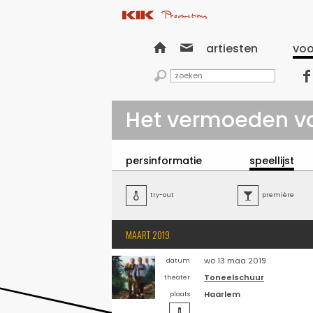


artiesten
voo


Het vermoeden v
persinformatie
speellijst

try-out

première
MAART 2019
wo 13 maa 2019
datum
Toneelschuur
theater
Haarlem
plaats
