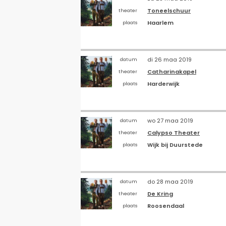
Toneelschuur
theater
Haarlem
plaats
di 26 maa 2019
datum
Catharinakapel
theater
Harderwijk
plaats
wo 27 maa 2019
datum
Calypso Theater
theater
Wijk bij Duurstede
plaats
do 28 maa 2019
datum
De Kring
theater
Roosendaal
plaats