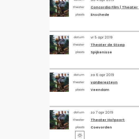
Concordia Film | Theater
theater
Enschede
plaats
vr 5 apr 2019
datum
Theater de Stoep
theater
Spijkenisse
plaats
za 6 apr 2019
datum
vanBeresteyn
theater
Veendam
plaats
zo 7 apr 2019
datum
Theater Hofpoort
theater
Coevorden
plaats
