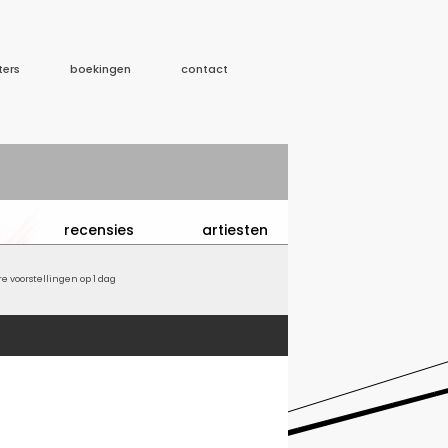
ters
boekingen
contact
recensies
artiesten
 voorstellingen op 1 dag