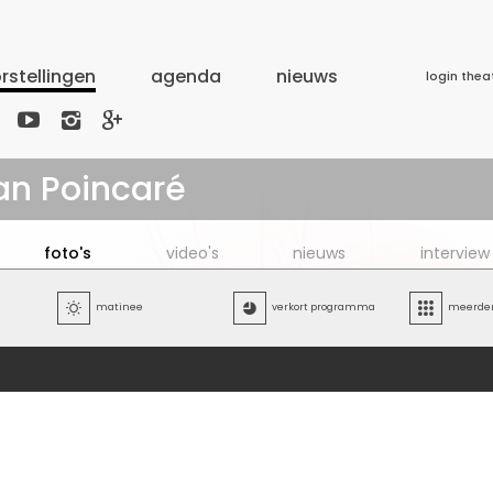
rstellingen
agenda
nieuws
login thea



an Poincaré
foto's
video's
nieuws
interview

matinee

verkort programma

meerdere