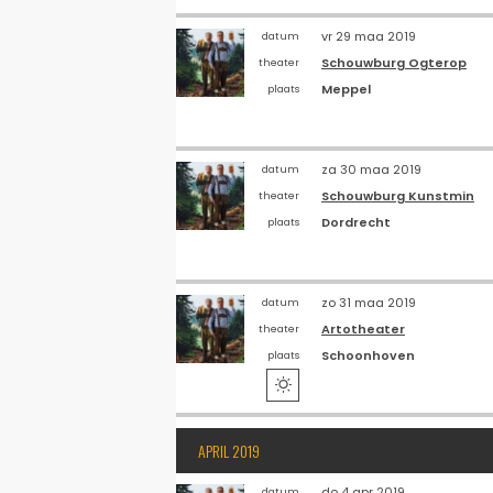
vr 29 maa 2019
datum
Schouwburg Ogterop
theater
Meppel
plaats
za 30 maa 2019
datum
Schouwburg Kunstmin
theater
Dordrecht
plaats
zo 31 maa 2019
datum
Artotheater
theater
Schoonhoven
plaats

APRIL 2019
do 4 apr 2019
datum