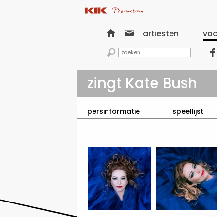


artiesten
voo


zingt Kate Bush
persinformatie
speellijst