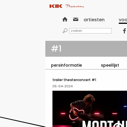


artiesten
voo


#1
persinformatie
speellijst
trailer theaterconcert #1
05-04-2024