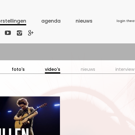
rstellingen
agenda
nieuws
login thea



foto's
video's
nieuws
interview