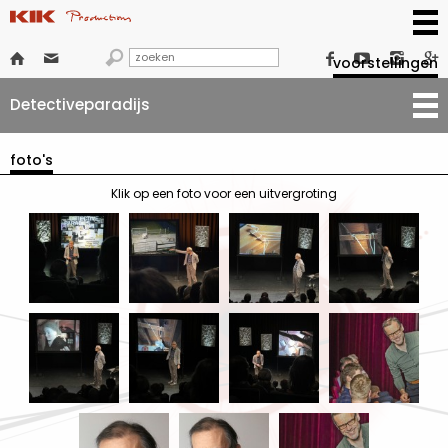







voorstellingen
Detectiveparadijs
foto's
Klik op een foto voor een uitvergroting