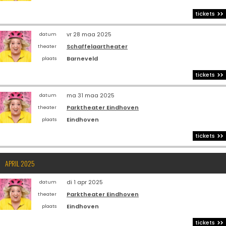
tickets
vr 28 maa 2025
datum
Schaffelaartheater
theater
Barneveld
plaats
tickets
ma 31 maa 2025
datum
Parktheater Eindhoven
theater
Eindhoven
plaats
tickets
APRIL 2025
di 1 apr 2025
datum
Parktheater Eindhoven
theater
Eindhoven
plaats
tickets