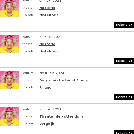
vr 4 okt 2024
datum
Nesterlé
theater
Nistelrode
plaats
tickets
za 5 okt 2024
datum
Nesterlé
theater
Nistelrode
plaats
tickets
do 10 okt 2024
datum
Dorpshuis Luctor et Emergo
theater
Rilland
plaats
tickets
vr 11 okt 2024
datum
Theater de Kattendans
theater
Bergeijk
plaats
tickets