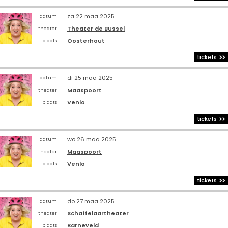
za 22 maa 2025
datum
Theater de Bussel
theater
Oosterhout
plaats
tickets
di 25 maa 2025
datum
Maaspoort
theater
Venlo
plaats
tickets
wo 26 maa 2025
datum
Maaspoort
theater
Venlo
plaats
tickets
do 27 maa 2025
datum
Schaffelaartheater
theater
Barneveld
plaats