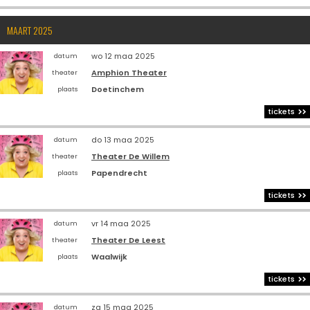
MAART 2025
wo 12 maa 2025
datum
Amphion Theater
theater
Doetinchem
plaats
tickets
do 13 maa 2025
datum
Theater De Willem
theater
Papendrecht
plaats
tickets
vr 14 maa 2025
datum
Theater De Leest
theater
Waalwijk
plaats
tickets
za 15 maa 2025
datum