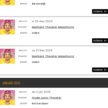
Beverwijk
plaats
tickets
vr 20 dec 2024
datum
Markant Theater Maashorst
theater
Uden
plaats
tickets
za 21 dec 2024
datum
Markant Theater Maashorst
theater
Uden
plaats
tickets
JANUARI 2025
do 2 jan 2025
datum
Oude Luxor Theater
theater
Rotterdam
plaats