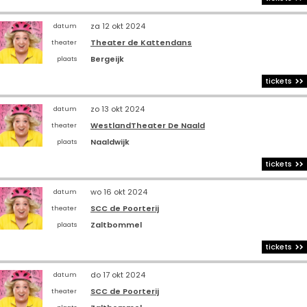
za 12 okt 2024
datum
Theater de Kattendans
theater
Bergeijk
plaats
tickets
zo 13 okt 2024
datum
WestlandTheater De Naald
theater
Naaldwijk
plaats
tickets
wo 16 okt 2024
datum
SCC de Poorterij
theater
Zaltbommel
plaats
tickets
do 17 okt 2024
datum
SCC de Poorterij
theater