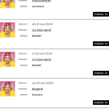
Posttheater
theater
Arnhem
plaats
tickets
do 21 nov 2024
datum
CC Den Herd
theater
Bladel
plaats
tickets
vr 22 nov 2024
datum
CC Den Herd
theater
Bladel
plaats
tickets
za 23 nov 2024
datum
Bogerd
theater
Druten
plaats
tickets