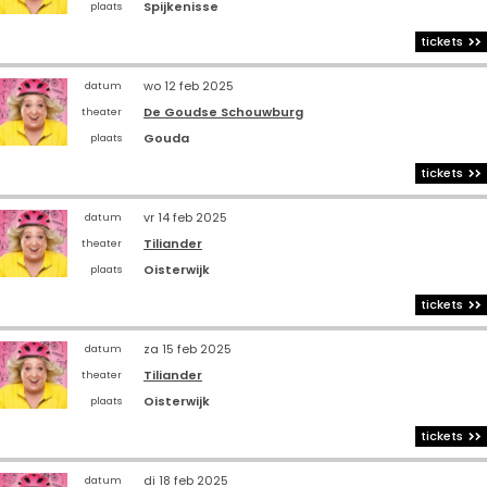
Spijkenisse
plaats
tickets
wo 12 feb 2025
datum
De Goudse Schouwburg
theater
Gouda
plaats
tickets
vr 14 feb 2025
datum
Tiliander
theater
Oisterwijk
plaats
tickets
za 15 feb 2025
datum
Tiliander
theater
Oisterwijk
plaats
tickets
di 18 feb 2025
datum