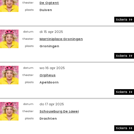
De Ogtent
theater
Duiven
plaats
tickets
di 15 apr 2025
datum
Martiniplaza Groningen
theater
Groningen
plaats
tickets
wo 16 apr 2025
datum
Orpheus
theater
Apeldoorn
plaats
tickets
do 17 apr 2025
datum
Schouwburg De Lawei
theater
Drachten
plaats
tickets