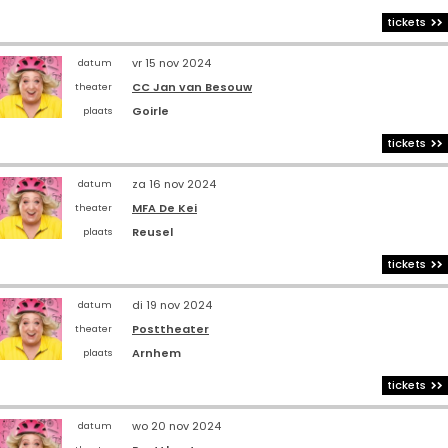
tickets
vr 15 nov 2024
datum
CC Jan van Besouw
theater
Goirle
plaats
tickets
za 16 nov 2024
datum
MFA De Kei
theater
Reusel
plaats
tickets
di 19 nov 2024
datum
Posttheater
theater
Arnhem
plaats
tickets
wo 20 nov 2024
datum