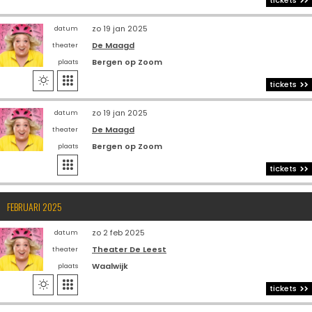
tickets
zo 19 jan 2025
datum
De Maagd
theater
Bergen op Zoom
plaats


tickets
zo 19 jan 2025
datum
De Maagd
theater
Bergen op Zoom
plaats

tickets
FEBRUARI 2025
zo 2 feb 2025
datum
Theater De Leest
theater
Waalwijk
plaats


tickets