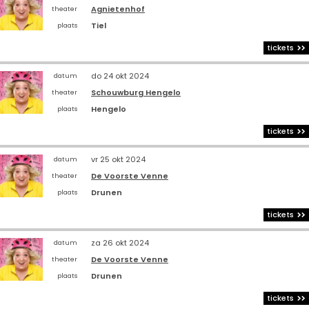
Agnietenhof
theater
Tiel
plaats
tickets
do 24 okt 2024
datum
Schouwburg Hengelo
theater
Hengelo
plaats
tickets
vr 25 okt 2024
datum
De Voorste Venne
theater
Drunen
plaats
tickets
za 26 okt 2024
datum
De Voorste Venne
theater
Drunen
plaats
tickets