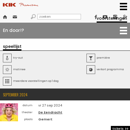







voorstellingen
En door!?
speellijst

try-out

première

matinee

verkort programma

meerdere voorstellingen op 1 dag
SEPTEMBER 2024
vr 27 sep 2024
datum
De Eendracht
theater
Gemert
plaats
tickets