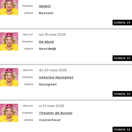
Spant!
theater
Bussum
plaats
tickets
wo 19 maa 2025
datum
De Muze
theater
Noordwijk
plaats
tickets
do 20 maa 2025
datum
Veluvine Nunspeet
theater
Nunspeet
plaats
tickets
vr 21 maa 2025
datum
Theater de Bussel
theater
Oosterhout
plaats
tickets