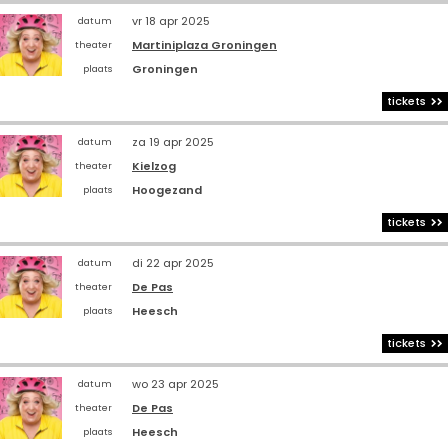
vr 18 apr 2025
datum
Martiniplaza Groningen
theater
Groningen
plaats
tickets
za 19 apr 2025
datum
Kielzog
theater
Hoogezand
plaats
tickets
di 22 apr 2025
datum
De Pas
theater
Heesch
plaats
tickets
wo 23 apr 2025
datum
De Pas
theater
Heesch
plaats