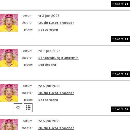
tickets
vr 3 jan 2025
datum
Oude Luxor Theater
theater
Rotterdam
plaats
tickets
za 4 jan 2025
datum
Schouwburg Kunstmin
theater
Dordrecht
plaats
tickets
zo 5 jan 2025
datum
Oude Luxor Theater
theater
Rotterdam
plaats


tickets
zo 5 jan 2025
datum
Oude Luxor Theater
theater