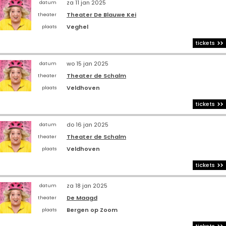
za 11 jan 2025
datum
Theater De Blauwe Kei
theater
Veghel
plaats
tickets
wo 15 jan 2025
datum
Theater de Schalm
theater
Veldhoven
plaats
tickets
do 16 jan 2025
datum
Theater de Schalm
theater
Veldhoven
plaats
tickets
za 18 jan 2025
datum
De Maagd
theater
Bergen op Zoom
plaats