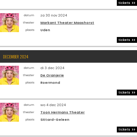
tickets
za 30 nov 2024
datum
Markant Theater Maashorst
theater
Uden
plaats
tickets
DECEMBER 2024
di 3 dec 2024
datum
De Oranjerie
theater
Roermond
plaats
tickets
wo 4 dec 2024
datum
Toon Hermans Theater
theater
Sittard-Geleen
plaats
tickets