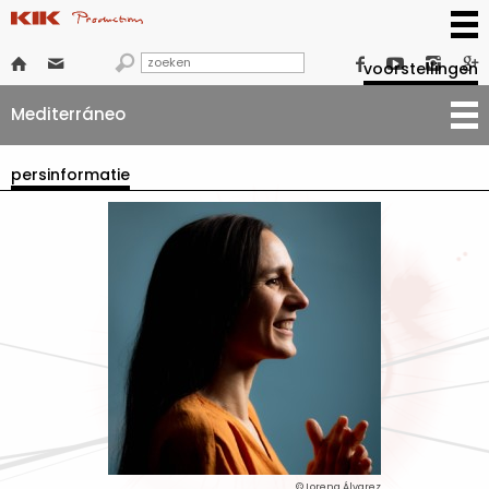







voorstellingen
Mediterráneo
persinformatie
© Lorena Álvarez