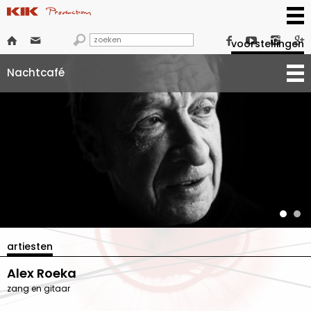







voorstellingen
Nachtcafé
artiesten
Alex Roeka
zang en gitaar