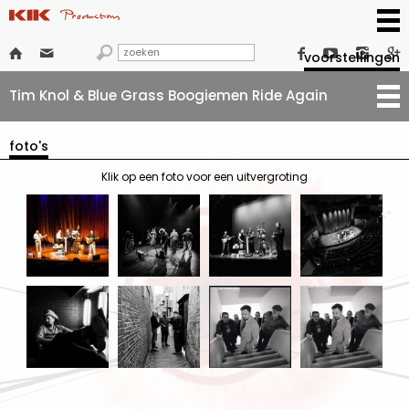







voorstellingen
Tim Knol & Blue Grass Boogiemen Ride Again
foto's
Klik op een foto voor een uitvergroting