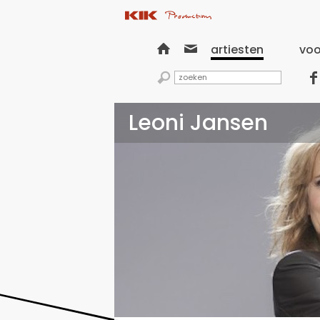


artiesten
voo


Leoni Jansen