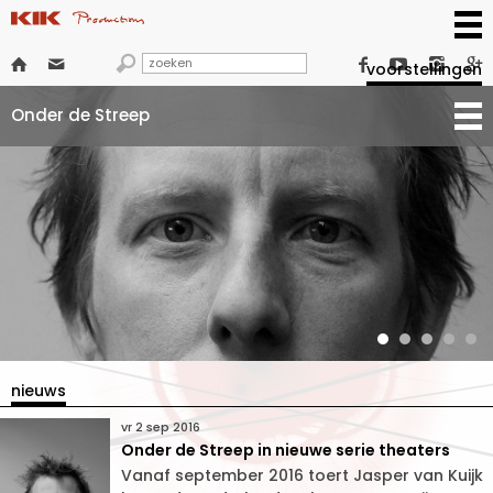







voorstellingen
Onder de Streep
nieuws
vr 2 sep 2016
Onder de Streep in nieuwe serie theaters
Vanaf september 2016 toert Jasper van Kuijk