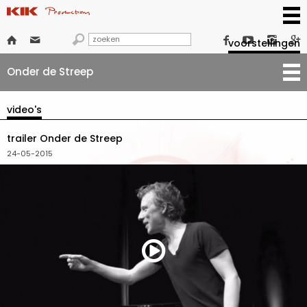







voorstellingen
Onder de Streep
video's
trailer Onder de Streep
24-05-2015