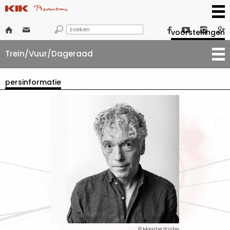







voorstellingen
Trein/Vuur/Dageraad
persinformatie
© Maartje Strijbis