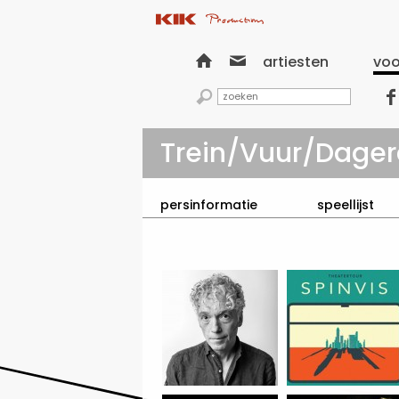


artiesten
voo


Trein/Vuur/Dage
persinformatie
speellijst