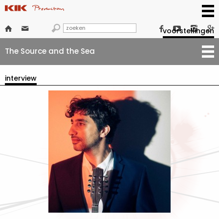







voorstellingen
The Source and the Sea
interview