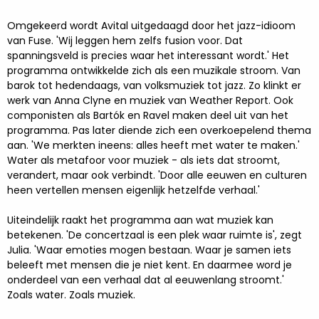
Omgekeerd wordt Avital uitgedaagd door het jazz-idioom
van Fuse. 'Wij leggen hem zelfs fusion voor. Dat
spanningsveld is precies waar het interessant wordt.' Het
programma ontwikkelde zich als een muzikale stroom. Van
barok tot hedendaags, van volksmuziek tot jazz. Zo klinkt er
werk van Anna Clyne en muziek van Weather Report. Ook
componisten als Bartók en Ravel maken deel uit van het
programma. Pas later diende zich een overkoepelend thema
aan. 'We merkten ineens: alles heeft met water te maken.'
Water als metafoor voor muziek - als iets dat stroomt,
verandert, maar ook verbindt. 'Door alle eeuwen en culturen
heen vertellen mensen eigenlijk hetzelfde verhaal.'
Uiteindelijk raakt het programma aan wat muziek kan
betekenen. 'De concertzaal is een plek waar ruimte is', zegt
Julia. 'Waar emoties mogen bestaan. Waar je samen iets
beleeft met mensen die je niet kent. En daarmee word je
onderdeel van een verhaal dat al eeuwenlang stroomt.'
Zoals water. Zoals muziek.