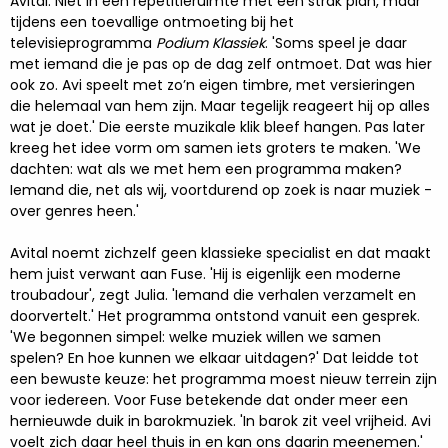
Avital. Niet in een repetitieruimte met een strak plan, maar
tijdens een toevallige ontmoeting bij het
televisieprogramma
Podium Klassiek
. 'Soms speel je daar
met iemand die je pas op de dag zelf ontmoet. Dat was hier
ook zo. Avi speelt met zo’n eigen timbre, met versieringen
die helemaal van hem zijn. Maar tegelijk reageert hij op alles
wat je doet.' Die eerste muzikale klik bleef hangen. Pas later
kreeg het idee vorm om samen iets groters te maken. 'We
dachten: wat als we met hem een programma maken?
Iemand die, net als wij, voortdurend op zoek is naar muziek -
over genres heen.'
Avital noemt zichzelf geen klassieke specialist en dat maakt
hem juist verwant aan Fuse. 'Hij is eigenlijk een moderne
troubadour', zegt Julia. 'Iemand die verhalen verzamelt en
doorvertelt.' Het programma ontstond vanuit een gesprek.
'We begonnen simpel: welke muziek willen we samen
spelen? En hoe kunnen we elkaar uitdagen?' Dat leidde tot
een bewuste keuze: het programma moest nieuw terrein zijn
voor iedereen. Voor Fuse betekende dat onder meer een
hernieuwde duik in barokmuziek. 'In barok zit veel vrijheid. Avi
voelt zich daar heel thuis in en kan ons daarin meenemen.'