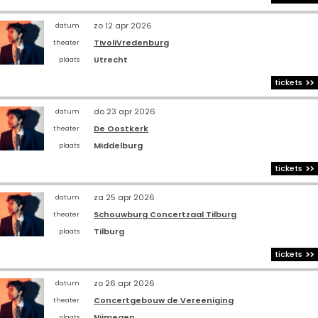
zo 12 apr 2026
datum
TivoliVredenburg
theater
Utrecht
plaats
tickets
do 23 apr 2026
datum
De Oostkerk
theater
Middelburg
plaats
tickets
za 25 apr 2026
datum
Schouwburg Concertzaal Tilburg
theater
Tilburg
plaats
tickets
zo 26 apr 2026
datum
Concertgebouw de Vereeniging
theater
Nijmegen
plaats