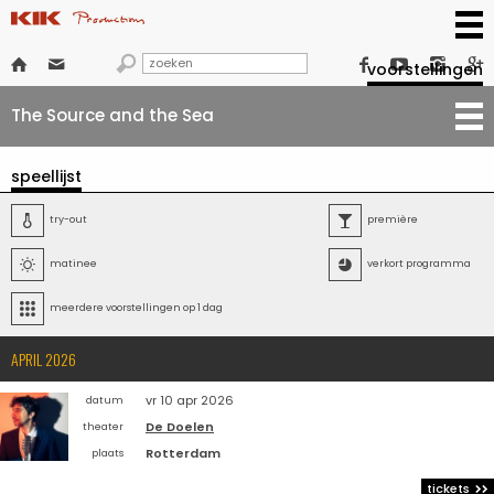







voorstellingen
The Source and the Sea
speellijst

try-out

première

matinee

verkort programma

meerdere voorstellingen op 1 dag
APRIL 2026
vr 10 apr 2026
datum
De Doelen
theater
Rotterdam
plaats
tickets