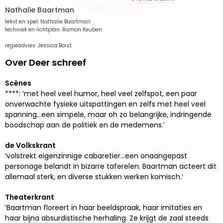
Nathalie Baartman
tekst en spel: Nathalie Baartman
techniek en lichtplan: Ramon Keuben
regieadvies: Jessica Borst
Over Deer schreef
Scènes
****: ‘met heel veel humor, heel veel zelfspot, een paar
onverwachte fysieke uitspattingen en zelfs met heel veel
spanning…een simpele, maar oh zo belangrijke, indringende
boodschap aan de politiek en de medemens.’
de Volkskrant
‘volstrekt eigenzinnige cabaretier…een onaangepast
personage belandt in bizarre taferelen. Baartman acteert dit
allemaal sterk, en diverse stukken werken komisch.’
Theaterkrant
‘Baartman floreert in haar beeldspraak, haar imitaties en
haar bijna absurdistische herhaling. Ze krijgt de zaal steeds