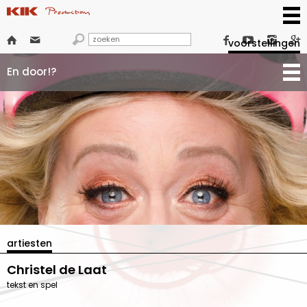







voorstellingen
En door!?
artiesten
Christel de Laat
tekst en spel