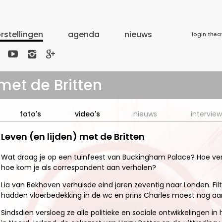
rstellingen
agenda
nieuws
login thea



met de Britten
foto's
video's
nieuws
interview
Leven (en lijden) met de Britten
Wat draag je op een tuinfeest van Buckingham Palace? Hoe verg
hoe kom je als correspondent aan verhalen?
Lia van Bekhoven verhuisde eind jaren zeventig naar Londen. Filt
hadden vloerbedekking in de wc en prins Charles moest nog aan 
Sindsdien versloeg ze alle politieke en sociale ontwikkelingen 