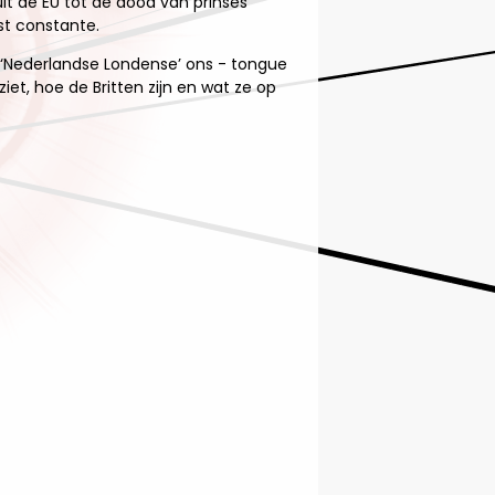
uit de EU tot de dood van prinses
st constante.
‘Nederlandse Londense’ ons - tongue
iet, hoe de Britten zijn en wat ze op