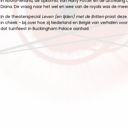
in Noord-Ierland, de opkomst van Harry Potter en de uittreding 
Diana. De vraag naar het wel en wee van de royals was de mee
In de theaterspecial
Leven (en lijden) met de Britten
praat deze 
in cheek - bij over hoe zij Nederland en België van verhalen voorz
dat tuinfeest in Buckingham Palace aanhad.