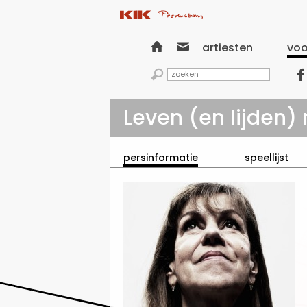


artiesten
voo


Leven (en lijden) 
persinformatie
speellijst