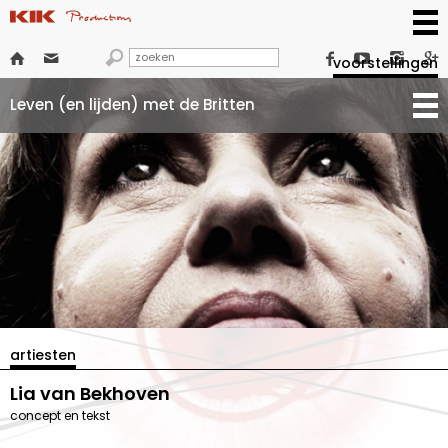







voorstellingen
Leven (en lijden) met de Britten
artiesten
Lia van Bekhoven
concept en tekst