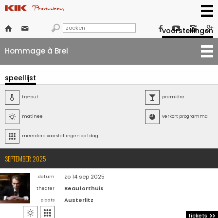







voorstellingen
Hommage à Brel
speellijst

try-out

première

matinee

verkort programma

meerdere voorstellingen op 1 dag
SEPTEMBER 2025
zo 14 sep 2025
datum
Beauforthuis
theater
Austerlitz
plaats


tickets