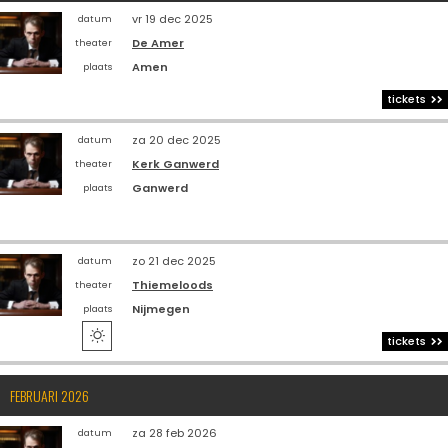
vr 19 dec 2025
datum
De Amer
theater
Amen
plaats
tickets
za 20 dec 2025
datum
Kerk Ganwerd
theater
Ganwerd
plaats
zo 21 dec 2025
datum
Thiemeloods
theater
Nijmegen
plaats

tickets
FEBRUARI 2026
za 28 feb 2026
datum