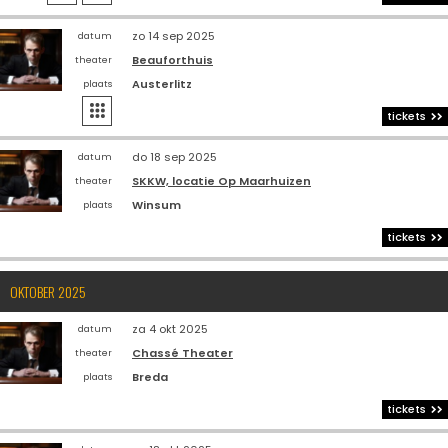
zo 14 sep 2025
datum
Beauforthuis
theater
Austerlitz
plaats

tickets
do 18 sep 2025
datum
SKKW, locatie Op Maarhuizen
theater
Winsum
plaats
tickets
OKTOBER 2025
za 4 okt 2025
datum
Chassé Theater
theater
Breda
plaats
tickets