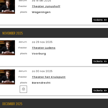
za 18 okt 2025
datum
Theater Junushoff
theater
Wageningen
plaats
tickets
NOVEMBER 2025
za 29 nov 2025
datum
Theater Ludens
theater
Voorburg
plaats
tickets
zo 30 nov 2025
datum
Theater het Kruispunt
theater
Barendrecht
plaats

tickets
DECEMBER 2025