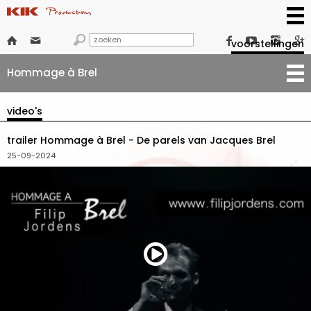







voorstellingen
Hommage à Brel
video's
trailer Hommage à Brel - De parels van Jacques Brel
25-09-2024