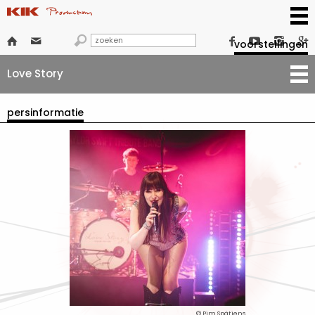







voorstellingen
Love Story
persinformatie
© Pim Spätjens