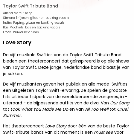
Taylor Swift Tribute Band
Alisha Marell: zang
Simone Thijssen: gitaar en backing vocals
Indira Paping: gitaar en backing vocals
Bas Machiels: bas en backing vocals
Freek Dauwerse: drums
Love Story
De vijf muzikale Swifties van de Taylor Swift Tribute Band
bieden een theaterconcert dat geïnspireerd is op alle shows
van Taylor Swift. Deze jonge, Nederlandse band blaast je van
je sokken.
De vijf muzikanten geven het publiek en alle mede-Swifties
een uitgelezen Taylor Swift-ervaring. Ze spelen de grootste
hits uit ieder tijdperk van de wereldberoemde zangeres, in -
uiteraard - de bijpassende outfits van de diva. Van
Our Song
tot
Look What You Made Me Do
en van
All Too Well
tot
Cruel
Summer.
Het theaterconcert
Love Story
door één van de beste Taylor
Swift-tribute bands van dit moment is een
must see
voor