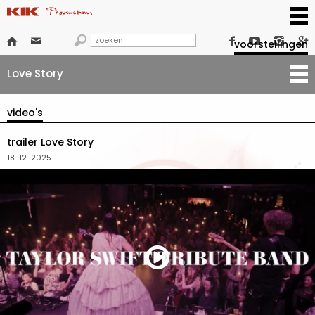







voorstellingen
Love Story
video's
trailer Love Story
18-12-2025