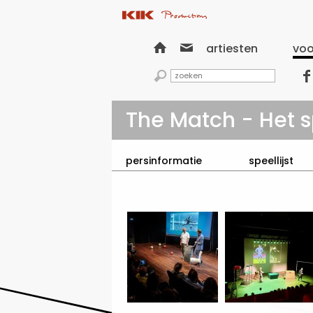


artiesten
voo


The Match - Het s
persinformatie
speellijst