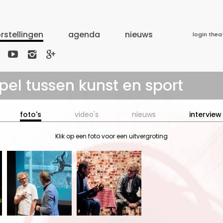
rstellingen
agenda
nieuws
login thea



pel tussen kunst en sport
foto's
video's
nieuws
interview
Klik op een foto voor een uitvergroting