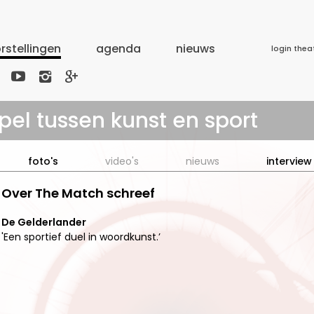
rstellingen
agenda
nieuws
login thea



pel tussen kunst en sport
foto's
video's
nieuws
interview
Over The Match schreef
De Gelderlander
'Een sportief duel in woordkunst.’