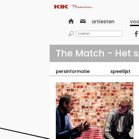


artiesten
voo


The Match - Het s
persinformatie
speellijst