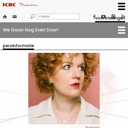







voorstellingen
We Gaan Nog Even Door!
persinformatie
© Loïs Smit