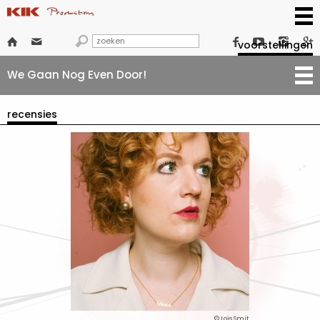







voorstellingen
We Gaan Nog Even Door!
recensies
© Loïs Smit