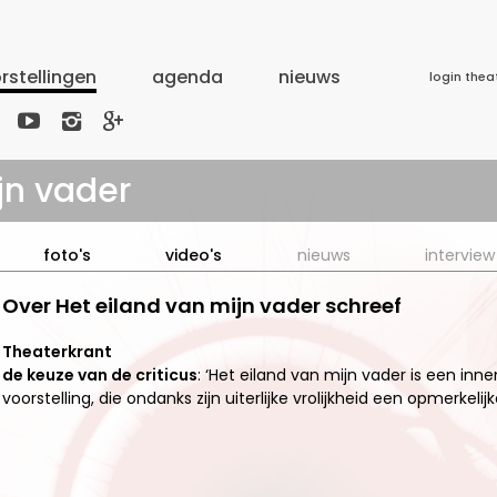
rstellingen
agenda
nieuws
login thea



jn vader
foto's
video's
nieuws
interview
Over Het eiland van mijn vader schreef
Theaterkrant
de keuze van de criticus
: ‘Het eiland van mijn vader is een in
voorstelling, die ondanks zijn uiterlijke vrolijkheid een opmerkeli