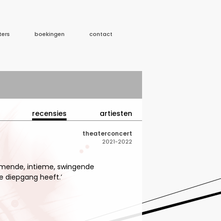
ters
boekingen
contact
recensies
artiesten
theaterconcert
2021-2022
nemende, intieme, swingende
jke diepgang heeft.’