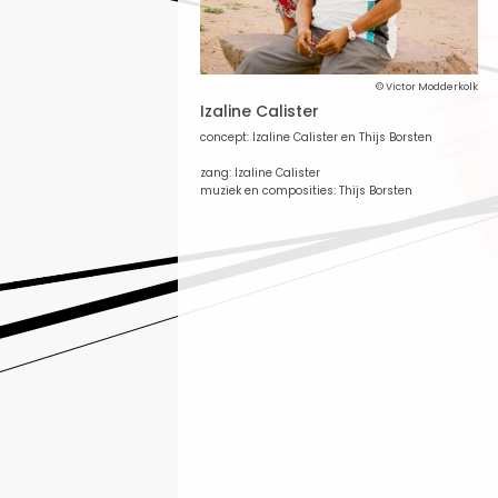
© Victor Modderkolk
Izaline Calister
concept: Izaline Calister en Thijs Borsten
zang: Izaline Calister
muziek en composities: Thijs Borsten