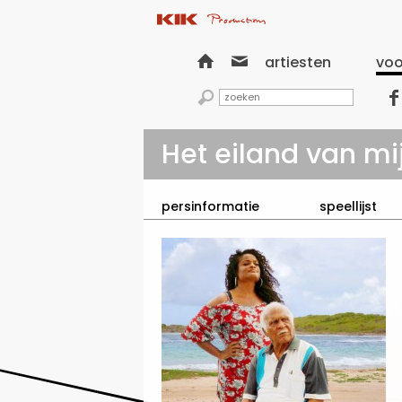


artiesten
voo


Het eiland van mi
persinformatie
speellijst