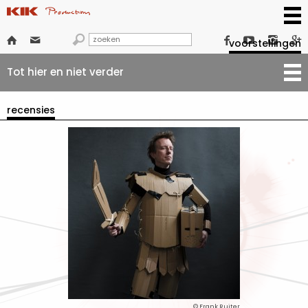







voorstellingen
Tot hier en niet verder
recensies
© Frank Ruiter