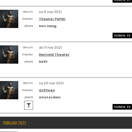
za 6 nov 2021
datum
Theater PePijn
theater
Den Haag
plaats
tickets
do 11 nov 2021
datum
Rietveld Theater
theater
Delft
plaats
za 20 nov 2021
datum
Griffioen
theater
Amsterdam
plaats

tickets
FEBRUARI 2022