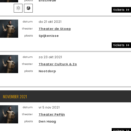
Enschede
plaats


tickets
do 21 okt 2021
datum
Theater de Stoep
theater
Spijkenisse
plaats
tickets
za 23 okt 2021
datum
Theater CulturA & Zo
theater
Nootdorp
plaats
NOVEMBER 2021
vr 5 nov 2021
datum
Theater PePijn
theater
Den Haag
plaats
tickets