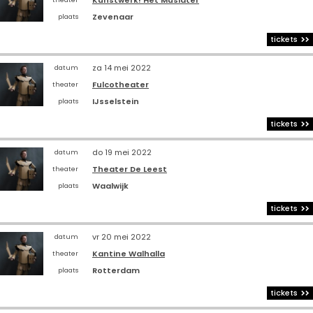
Kunstwerk! Het Musiater
theater
Zevenaar
plaats
tickets
za 14 mei 2022
datum
Fulcotheater
theater
IJsselstein
plaats
tickets
do 19 mei 2022
datum
Theater De Leest
theater
Waalwijk
plaats
tickets
vr 20 mei 2022
datum
Kantine Walhalla
theater
Rotterdam
plaats
tickets