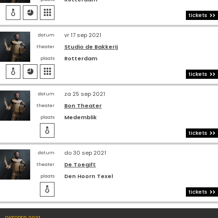



tickets
vr 17 sep 2021
datum
Studio de Bakkerij
theater
Rotterdam
plaats



tickets
za 25 sep 2021
datum
Bon Theater
theater
Medemblik
plaats

tickets
do 30 sep 2021
datum
De Toegift
theater
Den Hoorn Texel
plaats

tickets