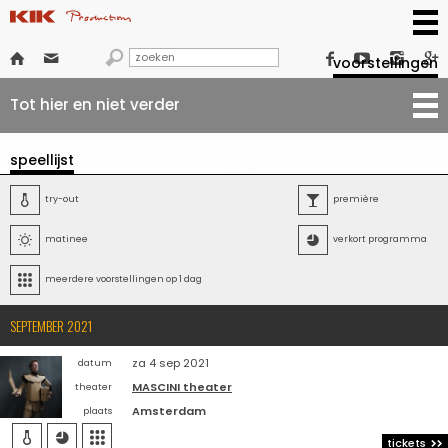







voorstellingen
Tot hier en niet verder
speellijst

try-out

première

matinee

verkort programma

meerdere voorstellingen op 1 dag
SEPTEMBER 2021
za 4 sep 2021
datum
MASCINI theater
theater
Amsterdam
plaats



tickets