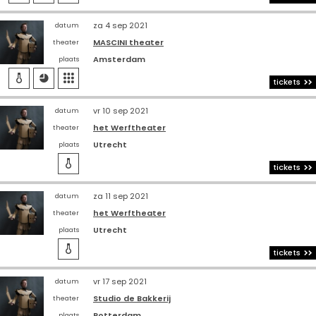
za 4 sep 2021
datum
MASCINI theater
theater
Amsterdam
plaats



tickets
vr 10 sep 2021
datum
het Werftheater
theater
Utrecht
plaats

tickets
za 11 sep 2021
datum
het Werftheater
theater
Utrecht
plaats

tickets
vr 17 sep 2021
datum
Studio de Bakkerij
theater
Rotterdam
plaats