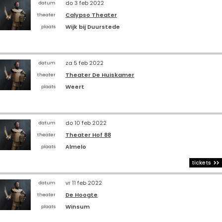
do 3 feb 2022
datum
Calypso Theater
theater
Wijk bij Duurstede
plaats
za 5 feb 2022
datum
Theater De Huiskamer
theater
Weert
plaats
do 10 feb 2022
datum
Theater Hof 88
theater
Almelo
plaats
tickets
vr 11 feb 2022
datum
De Hoogte
theater
Winsum
plaats