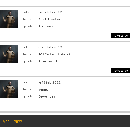
za 12 feb 2022
datum
Posttheater
theater
Arnhem
plaats
tickets
do 17 feb 2022
datum
ECI Cultuurfabriek
theater
Roermond
plaats
tickets
vr 18 feb 2022
datum
MIMIK
theater
Deventer
plaats
MAART 2022