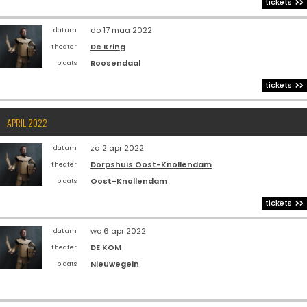
tickets
do 17 maa 2022
datum
De Kring
theater
Roosendaal
plaats
tickets
APRIL 2022
za 2 apr 2022
datum
Dorpshuis Oost-Knollendam
theater
Oost-Knollendam
plaats
tickets
wo 6 apr 2022
datum
DE KOM
theater
Nieuwegein
plaats