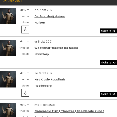
OKTOBER 2021
do 7 okt 2021
datum
De Boerderij Huizen
theater
Huizen
plaats

tickets
vr 8 okt 2021
datum
WestlandTheater De Naald
theater
Naaldwijk
plaats
tickets
za 9 okt 2021
datum
Het Oude Raadhuis
theater
Hoofddorp
plaats

tickets
ma 11 okt 2021
datum
Concordia Film | Theater | Beeldende kunst
theater