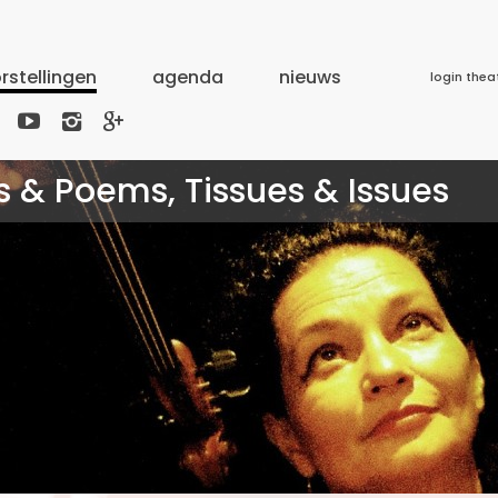
rstellingen
agenda
nieuws
login thea



gs & Poems, Tissues & Issues