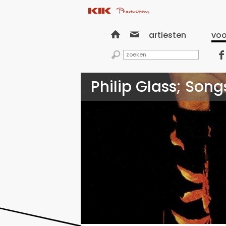


artiesten
voo


Philip Glass; Son