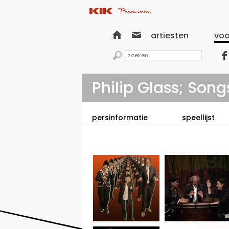


artiesten
voo


Philip Glass; Son
persinformatie
speellijst