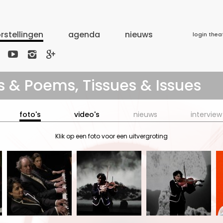
rstellingen
agenda
nieuws
login thea



gs & Poems, Tissues & Issues
foto's
video's
nieuws
interview
Klik op een foto voor een uitvergroting