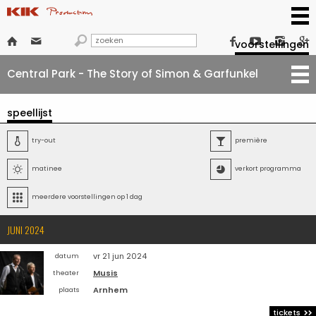







voorstellingen
Central Park - The Story of Simon & Garfunkel
speellijst

try-out

première

matinee

verkort programma

meerdere voorstellingen op 1 dag
JUNI 2024
vr 21 jun 2024
datum
Musis
theater
Arnhem
plaats
tickets