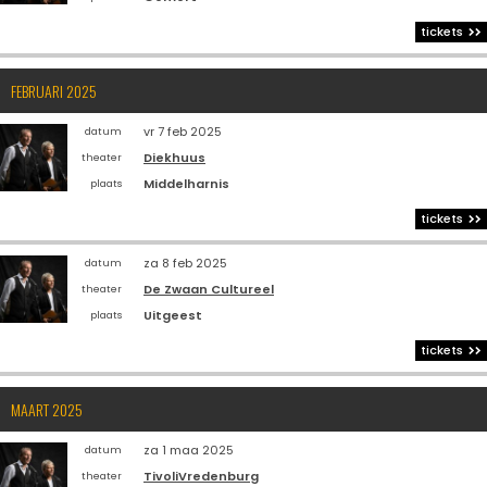
tickets
FEBRUARI 2025
vr 7 feb 2025
datum
Diekhuus
theater
Middelharnis
plaats
tickets
za 8 feb 2025
datum
De Zwaan Cultureel
theater
Uitgeest
plaats
tickets
MAART 2025
za 1 maa 2025
datum
TivoliVredenburg
theater