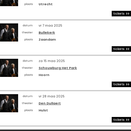
Utrecht
plaats
tickets
vr 7 maa 2025
datum
Bullekerk
theater
Zaandam
plaats
tickets
za 15 maa 2025
datum
Schouwburg Het Park
theater
Hoorn
plaats
tickets
vr 28 maa 2025
datum
Den Dullaert
theater
Hulst
plaats
tickets