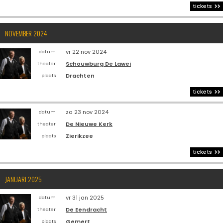
tickets
NOVEMBER 2024
vr 22 nov 2024
datum
Schouwburg De Lawei
theater
Drachten
plaats
tickets
za 23 nov 2024
datum
De Nieuwe Kerk
theater
Zierikzee
plaats
tickets
JANUARI 2025
vr 31 jan 2025
datum
De Eendracht
theater
Gemert
plaats