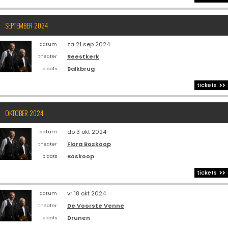
SEPTEMBER 2024
za 21 sep 2024
datum
Reestkerk
theater
Balkbrug
plaats
tickets
OKTOBER 2024
do 3 okt 2024
datum
Flora Boskoop
theater
Boskoop
plaats
tickets
vr 18 okt 2024
datum
De Voorste Venne
theater
Drunen
plaats